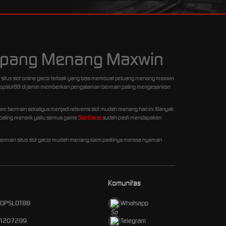
 Gampang Menang Maxwin
i situs slot online gacor terbaik yang bisa membuat peluang menang maxwin
aya. Topslot88 di jamin memberikan pengalaman bermain paling mengesankan
m bermain sekaligus menjadi referensi slot mudah menang hari ini. Banyak
ng paling menarik yaitu semua game
Slot Gacor
sudah pasti mendapakan
bermain situs slot gacor mudah menang kami pastinya merasa nyaman
Komunitas
TOPSLOT88
Whatsapp
1207299
Telegram