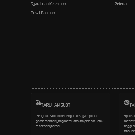
Syarat dan Ketentuan
Referral
Pusat Bantuan
TARUHAN SLOT
TA
Penyedia slot online dengan beragam pilihan
Sportsb
game menarik yang memudahkan pemain untuk
menawar
mencapai jackpot
tinggi,
banyak 