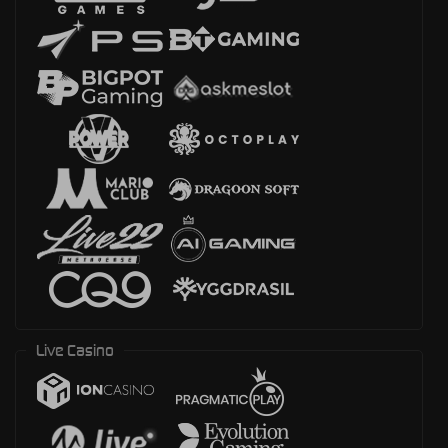
Live Casino