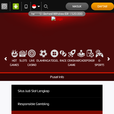
MASUK
DAFTAR
ha****51 Berhasil Withdraw IDR 1.520.000
HOT
SLOTS
LIVE
OLAHRAGA
TOGEL
RACE
CRASH
ARCADE
POKER
E-
SABUN
GAMES
CASINO
GAME
SPORTS
AYAM
Pusat Info
Situs Judi Slot Lengkap
Responsible Gambling