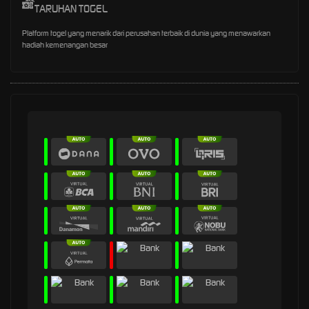
TARUHAN TOGEL
Platform togel yang menarik dari perusahan terbaik di dunia yang menawarkan
hadiah kemenangan besar