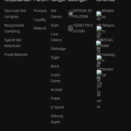
Situs Judi Slot
Promosi
Hot
OFFICIALTO
Whatsa
Lengkap
Games
PSLOT88
pp
Loyalty
Responsible
Slots
+62877912
Telegra
Referral
Gambling
07299
m
Live
Syarat dan
Casino
INSTAG
Ketentuan
RAM
Olahraga
Pusat Bantuan
messag
Togel
e
Race
facebo
Crash
ok
Game
Arcade
Poker
E-Sports
Sabung
Ayam