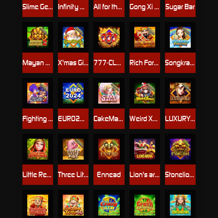
Slime Gem
Infinity Mining
All for the Winner
Gong Xi Fa Cai
Sugar Bar
Mayan Adventure2
X'mas Gift City
777-CLASSIC STYLE
Rich Fortune 2
Songkran Festival
Fighting Academy 2
EURO2024
CakeMatch
Weird Xmas
LUXURY WORLD
Little Red Riding Hood
Three Little Pigs
Ennead
Lion's area
Stonelions