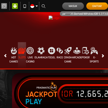
MASUK
DAFTAR
pe****35 Berhasil Withdraw IDR 5.373.
HOT
SLOTS
LIVE
OLAHRAGA
TOGEL
RACE
CRASH
ARCADE
POKER
E-
SABUN
GAMES
CASINO
GAME
SPORTS
AYAM
IDR
12,665,
JACKPOT
PLAY