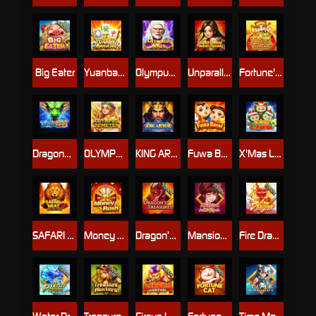
Big Eater
Yuanbao Mahjong
Olympus - Zeus
Unparalleled Phoenix Dynasty
Fortune's Treasure
Dragon777
OLYMPUS DEMETER
KING ARTHUR
Fuwa Baoxi
X'Mas LABUBU
SAFARI HEAT 2-MULTIPLY FUN
Money Rush
Dragon’s Treasures
Mansion Battle Royale
Fire Dragon