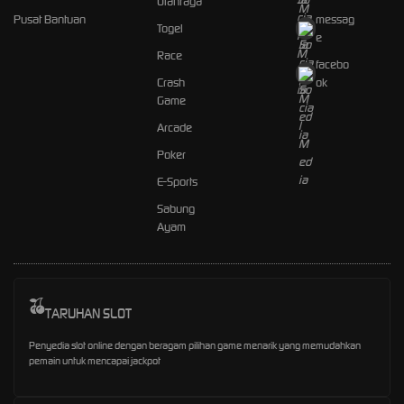
Olahraga
Pusat Bantuan
messag
Togel
e
Race
facebo
Crash
ok
Game
Arcade
Poker
E-Sports
Sabung
Ayam
TARUHAN SLOT
Penyedia slot online dengan beragam pilihan game menarik yang memudahkan
pemain untuk mencapai jackpot