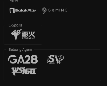
Poker
E-Sports
Sabung Ayam