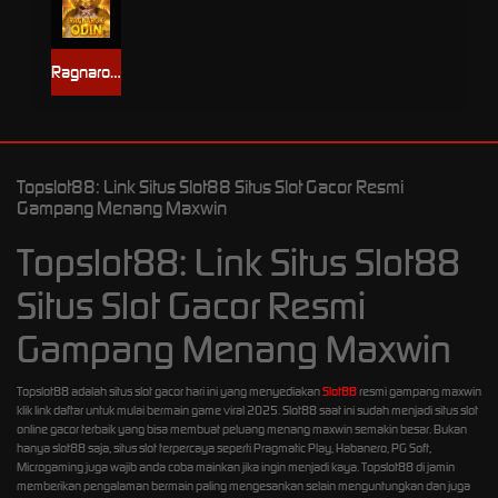
Ragnarok Odin
Topslot88: Link Situs Slot88 Situs Slot Gacor Resmi
Gampang Menang Maxwin
Topslot88: Link Situs Slot88
Situs Slot Gacor Resmi
Gampang Menang Maxwin
Topslot88 adalah situs slot gacor hari ini yang menyediakan
Slot88
resmi gampang maxwin
klik link daftar untuk mulai bermain game viral 2025. Slot88 saat ini sudah menjadi situs slot
online gacor terbaik yang bisa membuat peluang menang maxwin semakin besar. Bukan
hanya slot88 saja, situs slot terpercaya seperti Pragmatic Play, Habanero, PG Soft,
Microgaming juga wajib anda coba mainkan jika ingin menjadi kaya. Topslot88 di jamin
memberikan pengalaman bermain paling mengesankan selain menguntungkan dan juga