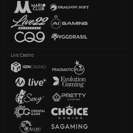
Live Casino