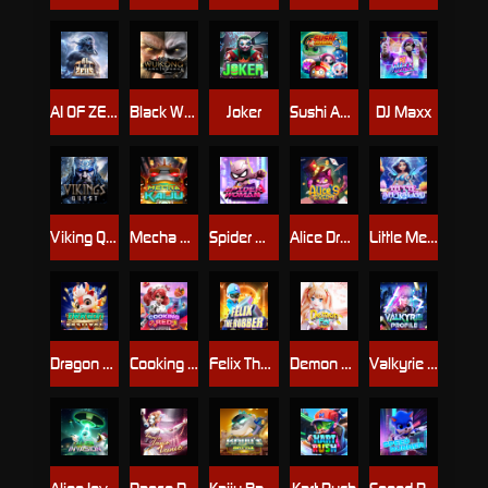
AI OF ZEUS
Black WuKong
Joker
Sushi Avenger
DJ Maxx
Viking Quest
Mecha Kaiju
Spider Woman
Alice Dream
Little Mermaid
Dragon Festive
Cooking Red
Felix The Robber
Demon Fox
Valkyrie Profile