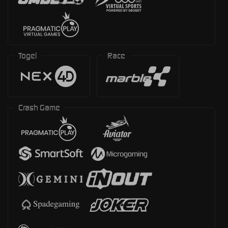
Togel
Race
Crash Game