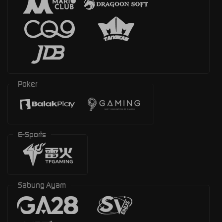
Poker
E-Sports
Sabung Ayam