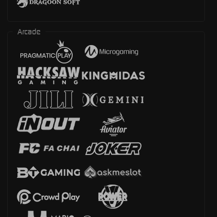
Arcade