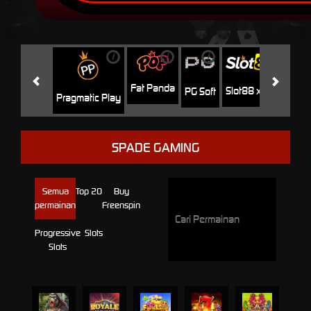
i
i
i
i
i
Facha
Fat Panda
Slot88 x PP
PG Soft
Pragmatic Play
SPADE GAMING
Semua
Top 20
Buy
permainan
Freenspin
Progressive
Slots
Slots