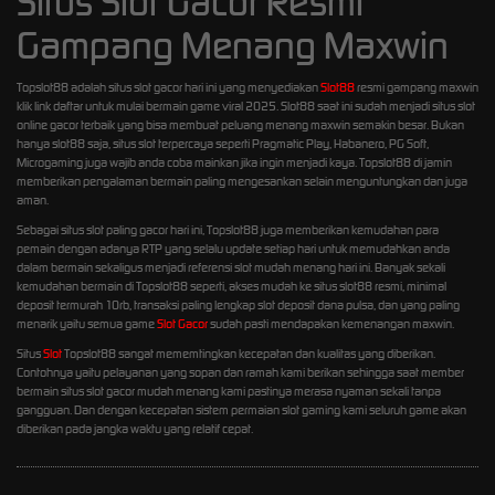
Situs Slot Gacor Resmi
Gampang Menang Maxwin
Topslot88 adalah situs slot gacor hari ini yang menyediakan
Slot88
resmi gampang maxwin
klik link daftar untuk mulai bermain game viral 2025. Slot88 saat ini sudah menjadi situs slot
online gacor terbaik yang bisa membuat peluang menang maxwin semakin besar. Bukan
hanya slot88 saja, situs slot terpercaya seperti Pragmatic Play, Habanero, PG Soft,
Microgaming juga wajib anda coba mainkan jika ingin menjadi kaya. Topslot88 di jamin
memberikan pengalaman bermain paling mengesankan selain menguntungkan dan juga
aman.
Sebagai situs slot paling gacor hari ini, Topslot88 juga memberikan kemudahan para
pemain dengan adanya RTP yang selalu update setiap hari untuk memudahkan anda
dalam bermain sekaligus menjadi referensi slot mudah menang hari ini. Banyak sekali
kemudahan bermain di Topslot88 seperti, akses mudah ke situs slot88 resmi, minimal
deposit termurah 10rb, transaksi paling lengkap slot deposit dana pulsa, dan yang paling
menarik yaitu semua game
Slot Gacor
sudah pasti mendapakan kemenangan maxwin.
Situs
Slot
Topslot88 sangat mememtingkan kecepatan dan kualitas yang diberikan.
Contohnya yaitu pelayanan yang sopan dan ramah kami berikan sehingga saat member
bermain situs slot gacor mudah menang kami pastinya merasa nyaman sekali tanpa
gangguan. Dan dengan kecepatan sistem permaian slot gaming kami seluruh game akan
diberikan pada jangka waktu yang relatif cepat.