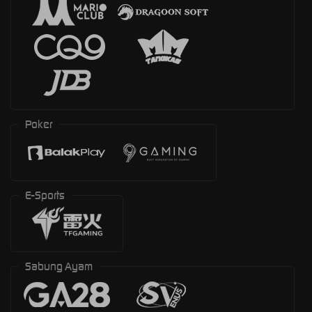
Poker
E-Sports
Sabung Ayam