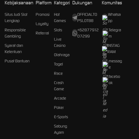
Kebijaksanaan
Platform
Kategori
Dukungan
Komunitas
Situs Judi Slot
Promosi
Hot
OFFICIALTO
Whatsa
Lengkap
Games
PSLOT88
pp
Loyalty
Responsible
Slots
+62877912
Telegra
Referral
Gambling
07299
m
Live
Syarat dan
Casino
INSTAG
Ketentuan
RAM
Olahraga
Pusat Bantuan
messag
Togel
e
Race
facebo
Crash
ok
Game
Arcade
Poker
E-Sports
Sabung
Ayam