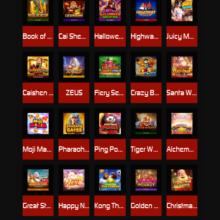
Book of Myth
Cai Shen 888
Halloween Vacation
Highway Fortune
Juicy Market
Caishen Deluxe Maxways
ZEUS
Fiery Sevens Hot 100
Crazy Bomber
Santa Wild Drop
Moji Mania
Pharaoh Gates
Ping Pong Panda
Tiger Warrior
Alchemy Quest Jackpot
Great Stars SA
Happy Neko
Kong The Striker
Golden Monkey
Christmas Tree of Wonders