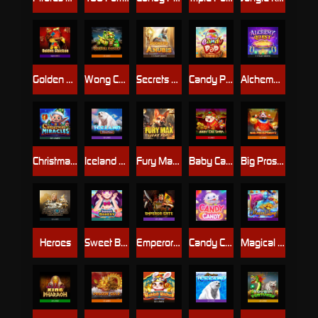
Golden Chicken
Wong Choy
Secrets of Anubis
Candy Pop
Alchemy Quest Level Up
Christmas Miracles
Iceland SA
Fury Max Lucky Road
Baby Cai Shen
Big Prosperity
Heroes
Sweet Bakery
Emperor Gate
Candy Candy
Magical Lamp