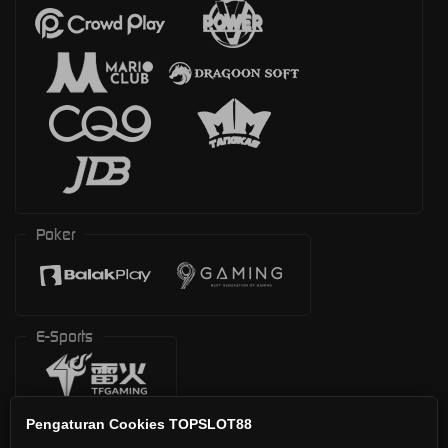
Poker
E-Sports
Pengaturan Cookies TOPSLOT88
Sabung Ayam