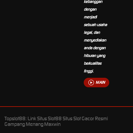
kebanggan
dengan
menjadi
sebuah usaha
legal, dan
menyediakan
anda dengan
hiburan yang
berkualitas
tinggi.
MAIN
Topslot88: Link Situs Slot88 Situs Slot Gacor Resmi
Gampang Menang Maxwin