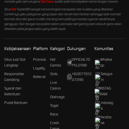
menarik yaitu semua game
Slot Gacor
sudah pasti mendapakan kemenangan maxwin.
Situs
Slot
Topslot88 sangat mememtingkan kecepatan dan kualitas yang diberikan.
Contohnya yaitu pelayanan yang sopan dan ramah kami berikan sehingga saat member
bermain situs slot gacor mudah menang kami pastinya merasa nyaman sekali tanpa
gangguan. Dan dengan kecepatan sistem permaian slot gaming kami seluruh game akan
diberikan pada jangka waktu yang relatif cepat.
Kebijaksanaan
Platform
Kategori
Dukungan
Komunitas
Situs Judi Slot
Promosi
Hot
OFFICIALTO
Whatsa
Lengkap
Games
PSLOT88
pp
Loyalty
Responsible
Slots
+62877912
Telegra
Referral
Gambling
07299
m
Live
Syarat dan
Casino
INSTAG
Ketentuan
RAM
Olahraga
Pusat Bantuan
messag
Togel
e
Race
facebo
Crash
ok
Game