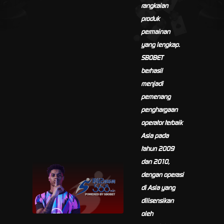
rangkaian
produk
permainan
yang lengkap.
SBOBET
berhasil
menjadi
pemenang
penghargaan
operator terbaik
Asia pada
tahun 2009
dan 2010,
dengan operasi
di Asia yang
dilisensikan
oleh