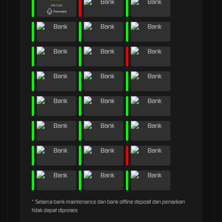
* Selama bank maintenance dan bank offline deposit dan penarikan
tidak dapat diproses