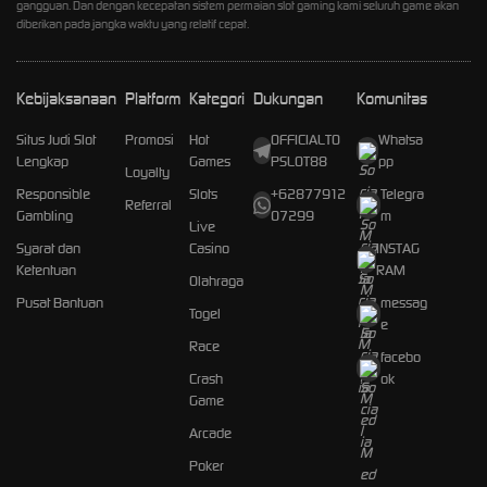
gangguan. Dan dengan kecepatan sistem permaian slot gaming kami seluruh game akan
diberikan pada jangka waktu yang relatif cepat.
Kebijaksanaan
Platform
Kategori
Dukungan
Komunitas
Situs Judi Slot
Promosi
Hot
OFFICIALTO
Whatsa
Lengkap
Games
PSLOT88
pp
Loyalty
Responsible
Slots
+62877912
Telegra
Referral
Gambling
07299
m
Live
Syarat dan
Casino
INSTAG
Ketentuan
RAM
Olahraga
Pusat Bantuan
messag
Togel
e
Race
facebo
Crash
ok
Game
Arcade
Poker