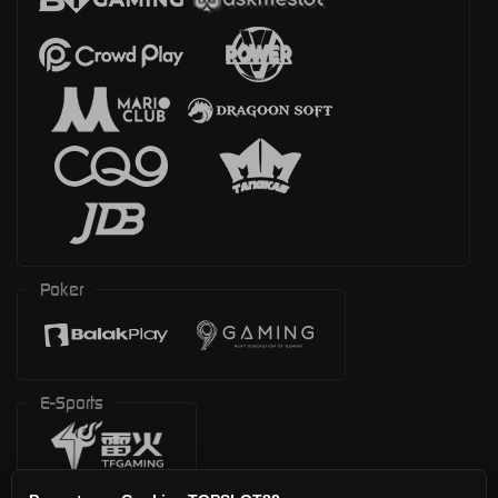
Poker
E-Sports