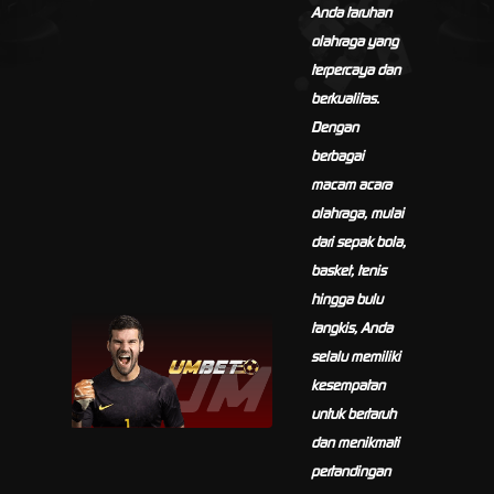
Anda taruhan
olahraga yang
terpercaya dan
berkualitas.
Dengan
berbagai
macam acara
olahraga, mulai
dari sepak bola,
basket, tenis
hingga bulu
tangkis, Anda
selalu memiliki
kesempatan
untuk bertaruh
dan menikmati
pertandingan