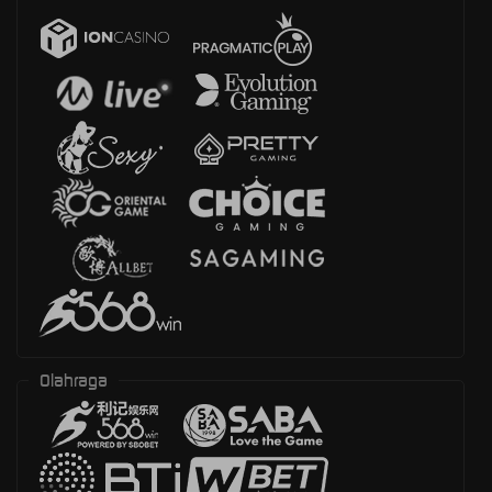
Olahraga