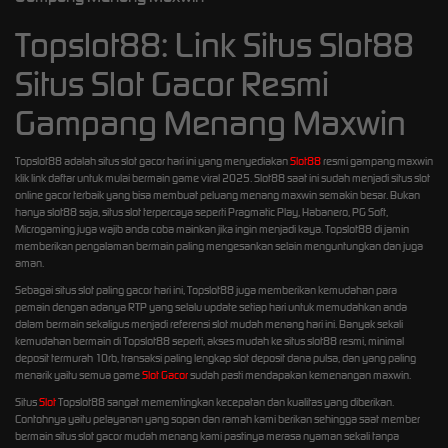
Topslot88: Link Situs Slot88
Situs Slot Gacor Resmi
Gampang Menang Maxwin
Topslot88 adalah situs slot gacor hari ini yang menyediakan
Slot88
resmi gampang maxwin
klik link daftar untuk mulai bermain game viral 2025. Slot88 saat ini sudah menjadi situs slot
online gacor terbaik yang bisa membuat peluang menang maxwin semakin besar. Bukan
hanya slot88 saja, situs slot terpercaya seperti Pragmatic Play, Habanero, PG Soft,
Microgaming juga wajib anda coba mainkan jika ingin menjadi kaya. Topslot88 di jamin
memberikan pengalaman bermain paling mengesankan selain menguntungkan dan juga
aman.
Sebagai situs slot paling gacor hari ini, Topslot88 juga memberikan kemudahan para
pemain dengan adanya RTP yang selalu update setiap hari untuk memudahkan anda
dalam bermain sekaligus menjadi referensi slot mudah menang hari ini. Banyak sekali
kemudahan bermain di Topslot88 seperti, akses mudah ke situs slot88 resmi, minimal
deposit termurah 10rb, transaksi paling lengkap slot deposit dana pulsa, dan yang paling
menarik yaitu semua game
Slot Gacor
sudah pasti mendapakan kemenangan maxwin.
Situs
Slot
Topslot88 sangat mememtingkan kecepatan dan kualitas yang diberikan.
Contohnya yaitu pelayanan yang sopan dan ramah kami berikan sehingga saat member
bermain situs slot gacor mudah menang kami pastinya merasa nyaman sekali tanpa