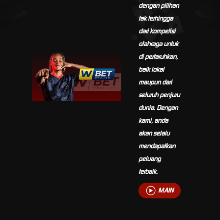
dengan pilihan
tak terhingga
dari kompetisi
olahraga untuk
di pertaruhkan,
baik lokal
maupun dari
seluruh penjuru
dunia. Dengan
kami, anda
akan selalu
mendapatkan
peluang
terbaik.
MAIN