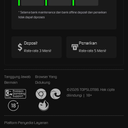
* Selama bank maintenance dan bank offline deposit dan penarikan
tidak dapat diproses
Deposit
Penarikan
Rata-rata 3 Menit
Rata-rata 5 Menit
Tanggung Jawab
Browser Yang
Bermain
Didukung
©2026 TOPSLOT88. Hak cipta
dilindungi | 18+
Platform Penyedia Layanan