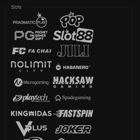
Slots