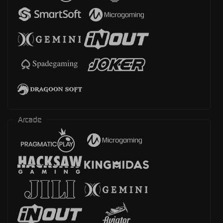
Arcade